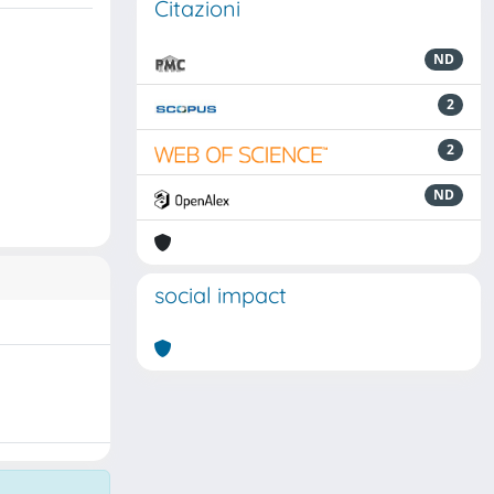
Citazioni
ND
2
2
ND
social impact