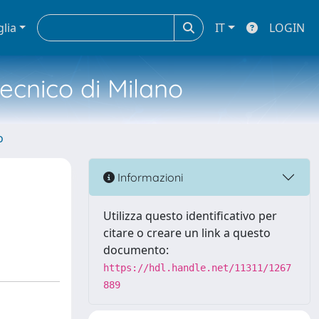
glia
IT
LOGIN
tecnico di Milano
o
Informazioni
Utilizza questo identificativo per
citare o creare un link a questo
documento:
https://hdl.handle.net/11311/1267
889