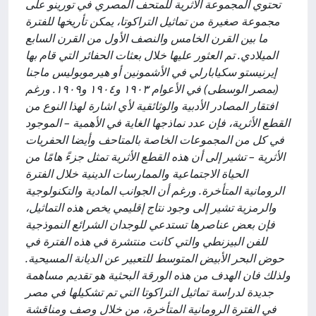
تحتوي المجموعة الاثرية للمتحف المصري في تورينو على
مجموعة صغيرة من تماثيل التراكوتا، يمكن تأريخها للفترة
ما بين القرن الخامس والنصف الأول من القرن السابع
الميلادي. تم العثور عليها خلال بعثات الحفائر التي قام بها
إيرنيستو سكيابارلي في الأشمونين أو هيرموبوليس ماجنا
(بمصر الوسطى) في الأعوام ١٩٠٣ و١٩٠٤ و١٩٠٩. ورغم
افتقار المصادر الأدبية والوثائقية لأي اشارة لهذا النوع من
القطع الأثرية، فإن عدد نماذجها الغاية في الأهمية – الموجود
في كل من المجموعات الخاصة بالمتاحف وأيضا الحفريات
الأثرية – تشير إلى أن هذه القطع الأثرية تمثل جزءً هامًا من
الحياة الاجتماعية والممارسات الدينية خلال الفترة
الرومانية المتأخرة. ورغم أن الجوانب المادية والتكنولوجية
والرمزية تشير إلى وجود نتاج إقليمي يخص هذه التماثيل،
فإن بعض عناصرها تستدعي للوجدان الشرائع النموذجية
للفن البيزنطي والتي كانت منتشرة في هذه الفترة في
حوض البحر الأبيض المتوسط للتعبير عن الديانة المسيحية.
ولذلك فان الهدف من هذه الورقة البحثية هو تقديم مساهمة
جديدة لدراسة تماثيل التراكوتا التي تم تشكيلها في مصر
في الفترة الرومانية المتأخرة، من خلال وصف ومناقشة