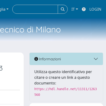
glia
IT
LOGIN
tecnico di Milano
Informazioni
3
Utilizza questo identificativo per
citare o creare un link a questo
documento:
https://hdl.handle.net/11311/1263
560