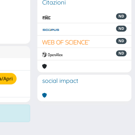
Citazioni
ND
ND
ND
ND
a/Apri
social impact