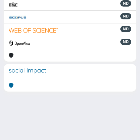
ND
ND
ND
ND
social impact