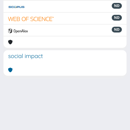
ND
ND
ND
social impact
Powered by
IRIS
-
about IRIS
-