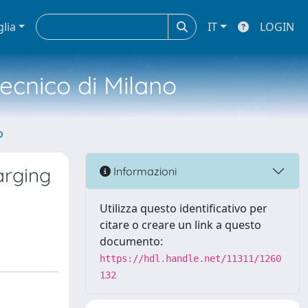
glia
IT
LOGIN
tecnico di Milano
o
arging
Informazioni
Utilizza questo identificativo per
citare o creare un link a questo
documento:
https://hdl.handle.net/11311/1260
132