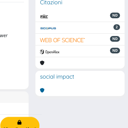
Citazioni
ND
2
ower
ND
ND
social impact