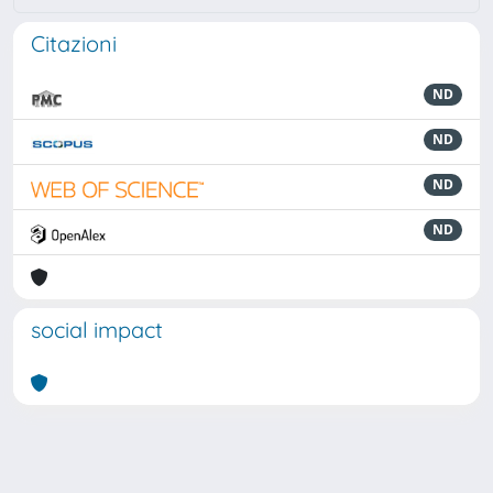
Citazioni
ND
ND
ND
ND
social impact