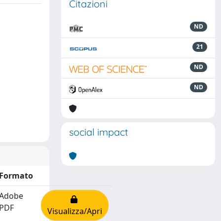
Citazioni
ND
21
ND
ND
social impact
Formato
Adobe
PDF
Visualizza/Apri