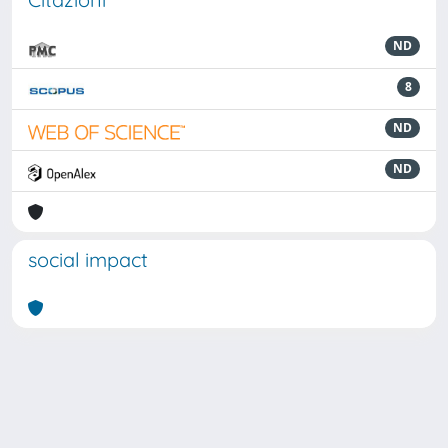
ND
8
ND
ND
social impact