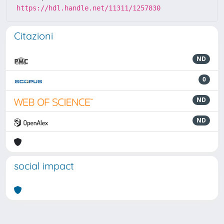
https://hdl.handle.net/11311/1257830
Citazioni
ND
0
ND
ND
social impact