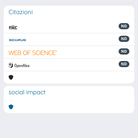
Citazioni
ND
ND
ND
ND
social impact