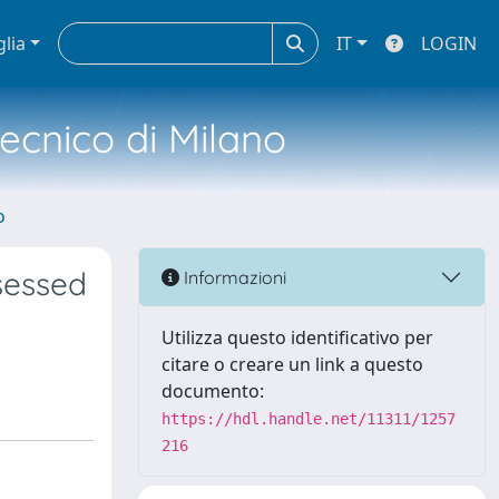
glia
IT
LOGIN
tecnico di Milano
o
sessed
Informazioni
Utilizza questo identificativo per
citare o creare un link a questo
documento:
https://hdl.handle.net/11311/1257
216