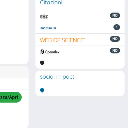
Citazioni
ND
1
ND
ND
social impact
izza/Apri