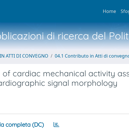
Home
Sfo
licazioni di ricerca del Poli
IN ATTI DI CONVEGNO
04.1 Contributo in Atti di convegn
s of cardiac mechanical activity as
cardiographic signal morphology
a completa (DC)