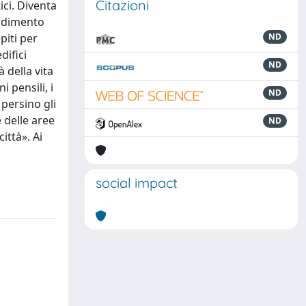
Citazioni
ici. Diventa
erdimento
piti per
ND
difici
ND
 della vita
i pensili, i
ND
 persino gli
 delle aree
ND
ittà». Ai
a
social impact