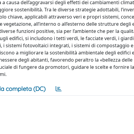
 a causa dell’aggravarsi degli effetti dei cambiamenti climat
iore sostenibilità. Tra le diverse strategie adottabili, l’inv
lo chiave, applicabili attraverso veri e propri sistemi, conce
 vegetazione, all’interno o all’esterno delle strutture degli e
iverse funzioni positive, sia per l’ambiente che per la qualità
i edifici, si includono i tetti verdi, le facciate verdi, i giardin
, i sistemi fotovoltaici integrati, i sistemi di compostaggio e
scono a migliorare la sostenibilità ambientale degli edifici e
essere degli abitanti, favorendo peraltro la «bellezza delle c
cruciale di fungere da promotori, guidare le scelte e fornire l
emi.
a completa (DC)