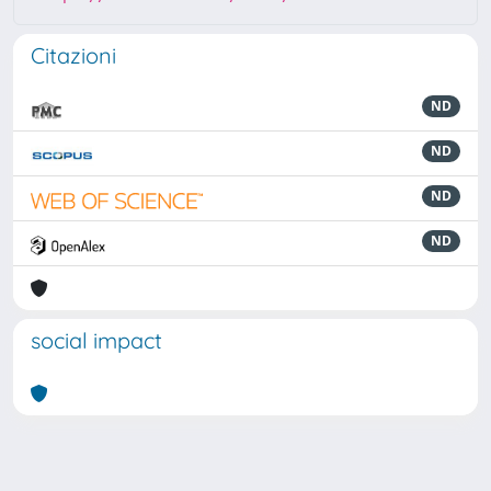
Citazioni
ND
ND
ND
ND
social impact