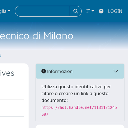
glia
IT
LOGIN
tecnico di Milano
o
ives
Informazioni
Utilizza questo identificativo per
citare o creare un link a questo
documento:
https://hdl.handle.net/11311/1245
697