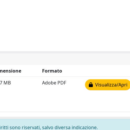
mensione
Formato
07 MB
Adobe PDF
Visualizza/Apri
ritti sono riservati, salvo diversa indicazione.