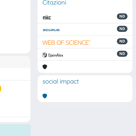
Citazioni
ND
ND
ND
ND
social impact