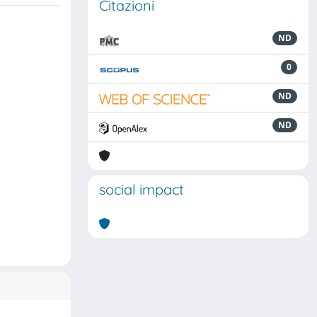
Citazioni
ND
0
ND
ND
social impact