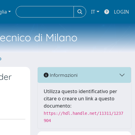
glia
IT
LOGIN
tecnico di Milano
o
der
Informazioni
Utilizza questo identificativo per
citare o creare un link a questo
documento:
https://hdl.handle.net/11311/1237
904