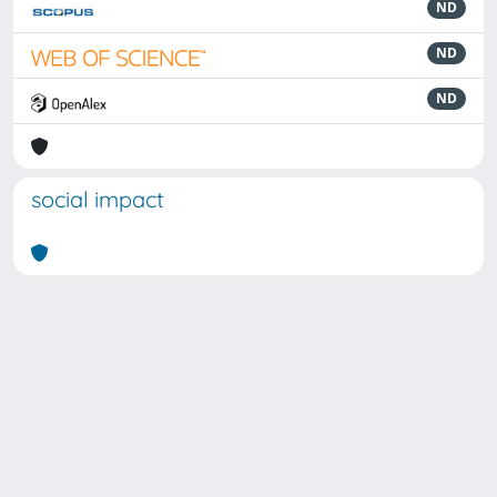
ND
ND
ND
social impact
Powered by
IRIS
-
about IRIS
-