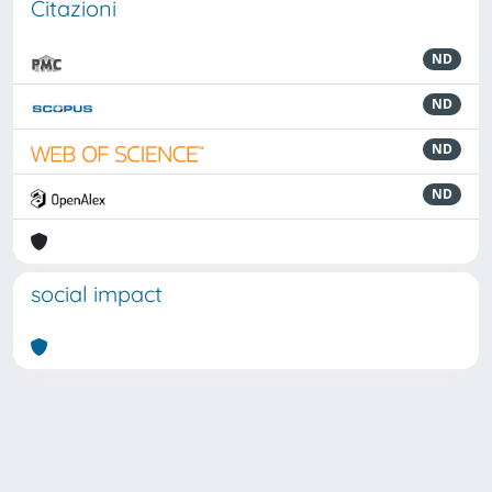
Citazioni
ND
ND
ND
ND
social impact