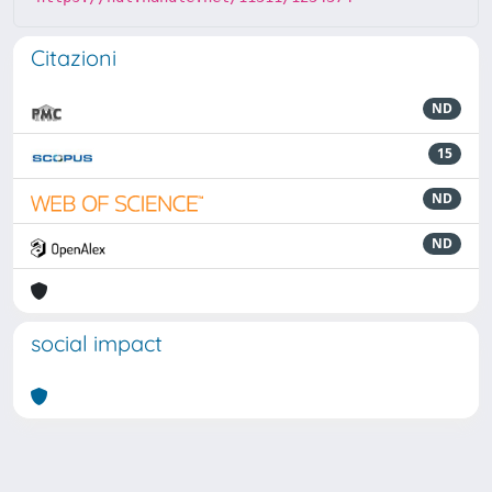
Citazioni
ND
15
ND
ND
social impact