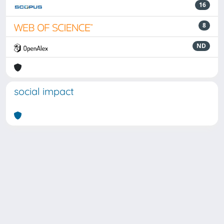
16
8
ND
social impact
Powered by
IRIS
-
about IRIS
-