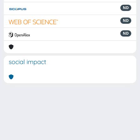
ND
ND
ND
social impact
Powered by
IRIS
-
about IRIS
-