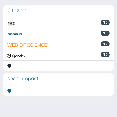
Citazioni
ND
ND
ND
ND
social impact