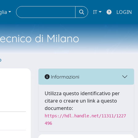
glia
IT
LOGIN
tecnico di Milano
o
Informazioni
Utilizza questo identificativo per
citare o creare un link a questo
documento:
https://hdl.handle.net/11311/1227
496