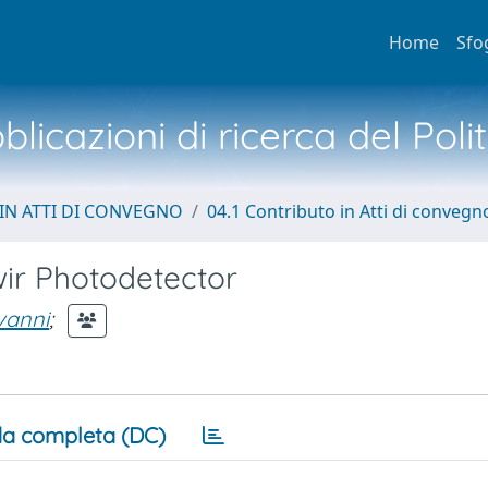
Home
Sfo
licazioni di ricerca del Poli
IN ATTI DI CONVEGNO
04.1 Contributo in Atti di convegn
wir Photodetector
ovanni
;
a completa (DC)