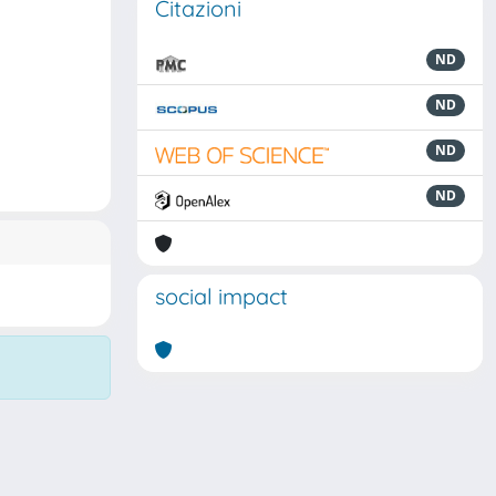
Citazioni
ND
ND
ND
ND
social impact