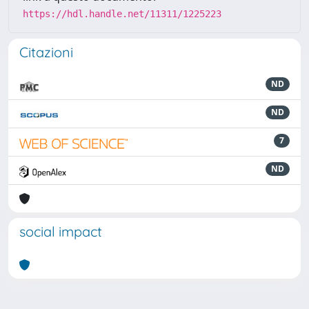
https://hdl.handle.net/11311/1225223
Citazioni
ND
ND
7
ND
social impact