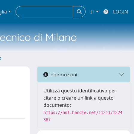
glia
IT
LOGIN
tecnico di Milano
o
Informazioni
Utilizza questo identificativo per
citare o creare un link a questo
documento:
https://hdl.handle.net/11311/1224
387