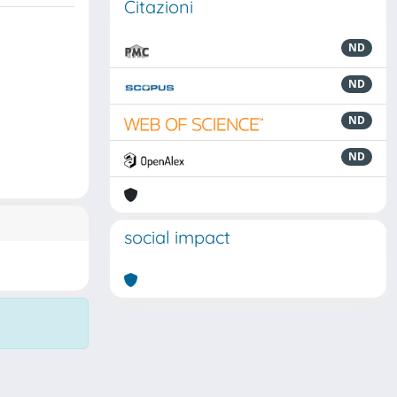
Citazioni
ND
ND
ND
ND
social impact