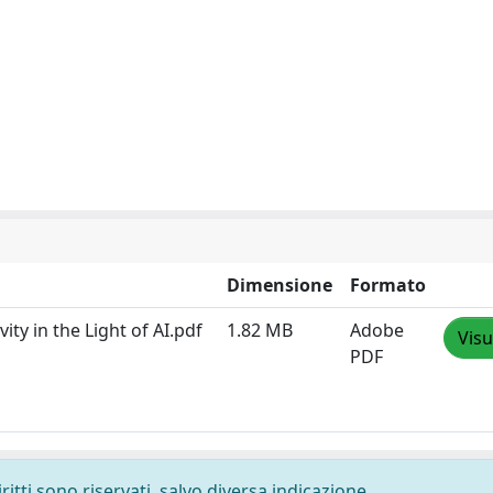
Dimensione
Formato
ity in the Light of AI.pdf
1.82 MB
Adobe
Visu
PDF
ritti sono riservati, salvo diversa indicazione.