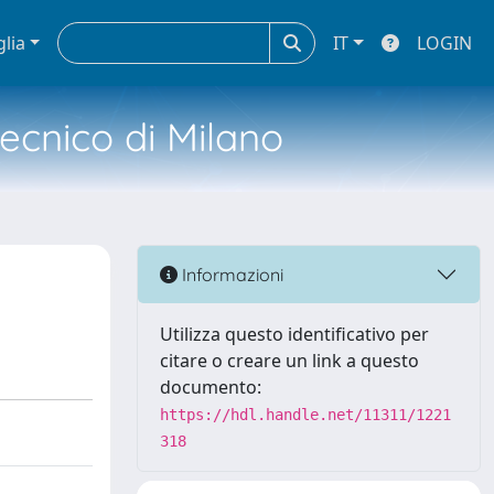
glia
IT
LOGIN
tecnico di Milano
Informazioni
Utilizza questo identificativo per
citare o creare un link a questo
documento:
https://hdl.handle.net/11311/1221
318