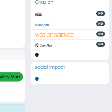
Citazioni
ND
ND
ND
ND
social impact
alizza/Apri