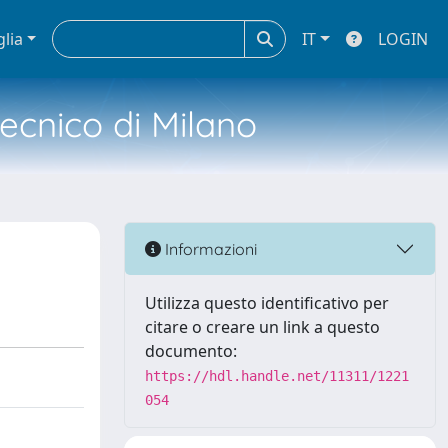
glia
IT
LOGIN
tecnico di Milano
Informazioni
Utilizza questo identificativo per
citare o creare un link a questo
documento:
https://hdl.handle.net/11311/1221
054