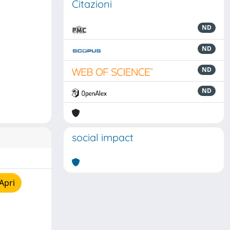
Citazioni
ND
ND
ND
ND
social impact
Apri