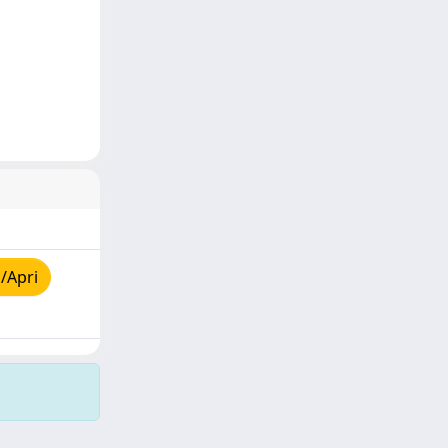
/Apri