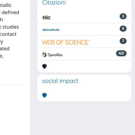
Citazioni
allic
s defined
3
gh
t studies
9
 contact
by
7
dated
ND
e,
social impact