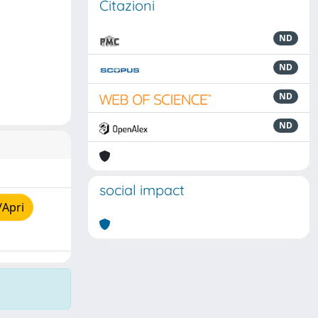
Citazioni
ND
ND
ND
ND
social impact
/Apri