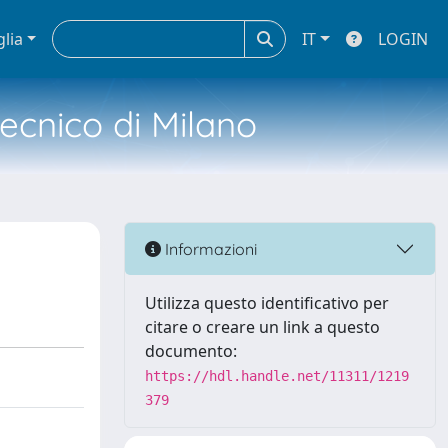
glia
IT
LOGIN
tecnico di Milano
Informazioni
Utilizza questo identificativo per
citare o creare un link a questo
documento:
https://hdl.handle.net/11311/1219
379