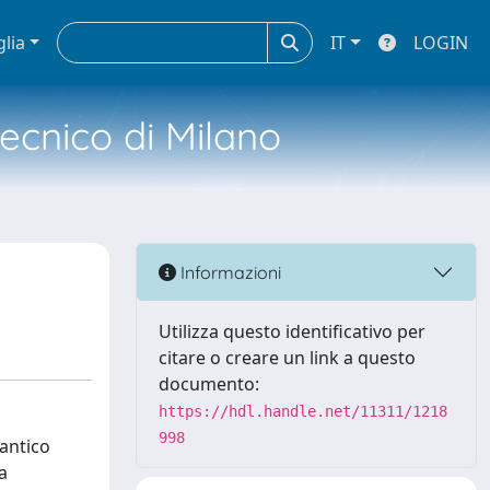
glia
IT
LOGIN
tecnico di Milano
Informazioni
Utilizza questo identificativo per
citare o creare un link a questo
documento:
https://hdl.handle.net/11311/1218
998
'antico
a