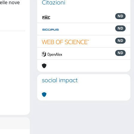
Citazioni
elle nove
ND
ND
ND
ND
social impact