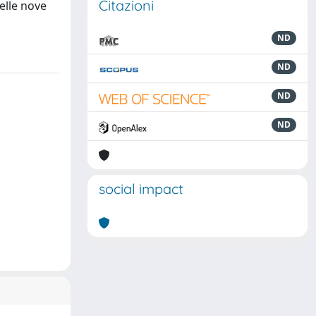
Citazioni
elle nove
ND
ND
ND
ND
social impact