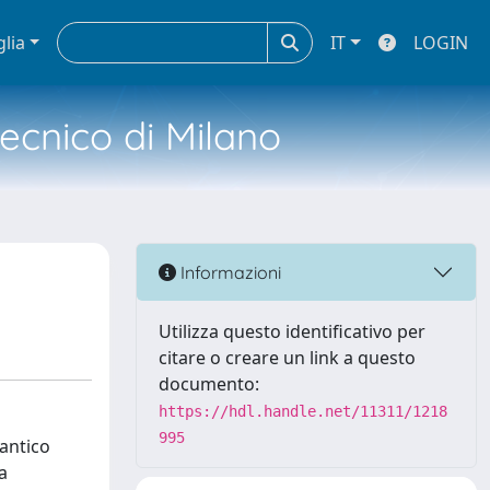
glia
IT
LOGIN
tecnico di Milano
Informazioni
Utilizza questo identificativo per
citare o creare un link a questo
documento:
https://hdl.handle.net/11311/1218
995
'antico
a