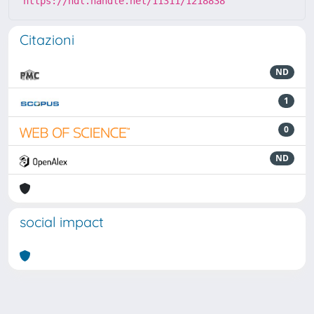
https://hdl.handle.net/11311/1218838
Citazioni
ND
1
0
ND
social impact