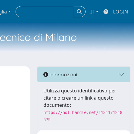
glia
IT
LOGIN
tecnico di Milano
Informazioni
Utilizza questo identificativo per
citare o creare un link a questo
documento:
https://hdl.handle.net/11311/1218
575