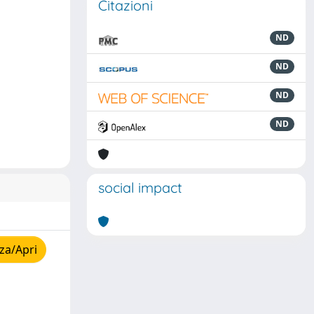
Citazioni
ND
ND
ND
ND
social impact
za/Apri