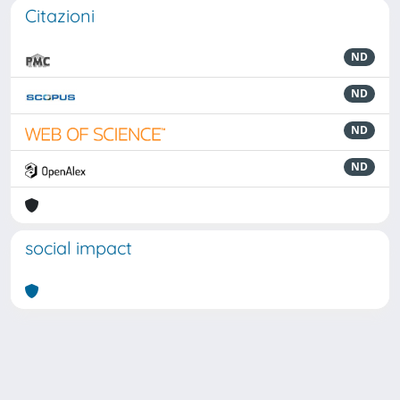
Citazioni
ND
ND
ND
ND
social impact