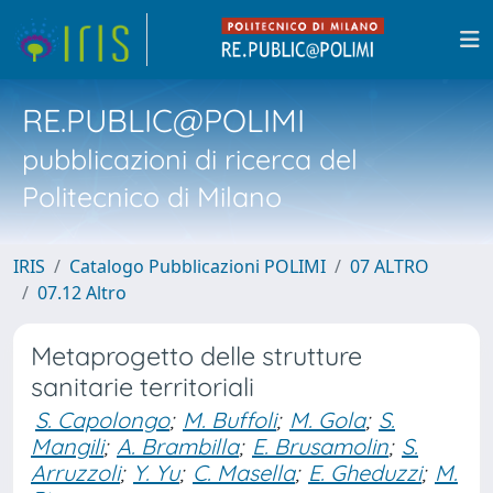
RE.PUBLIC@POLIMI
pubblicazioni di ricerca del
Politecnico di Milano
IRIS
Catalogo Pubblicazioni POLIMI
07 ALTRO
07.12 Altro
Metaprogetto delle strutture
sanitarie territoriali
S. Capolongo
;
M. Buffoli
;
M. Gola
;
S.
Mangili
;
A. Brambilla
;
E. Brusamolin
;
S.
Arruzzoli
;
Y. Yu
;
C. Masella
;
E. Gheduzzi
;
M.