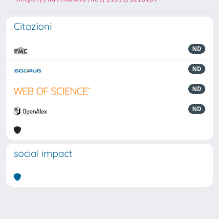
Citazioni
ND
ND
ND
ND
social impact