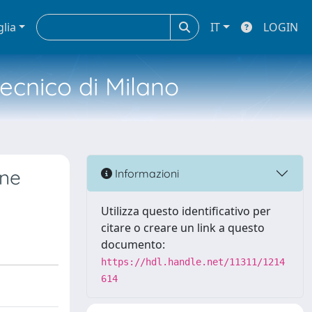
glia
IT
LOGIN
tecnico di Milano
one
Informazioni
Utilizza questo identificativo per
citare o creare un link a questo
documento:
https://hdl.handle.net/11311/1214
614