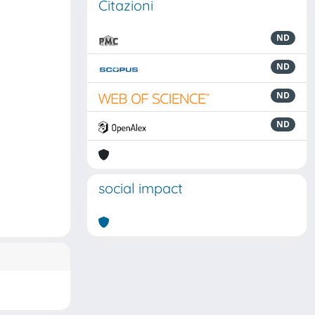
Citazioni
ND
ND
ND
ND
social impact