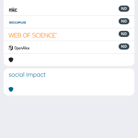
ND
ND
ND
ND
social impact