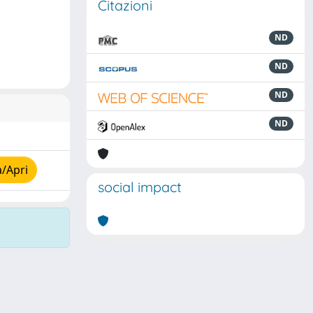
Citazioni
ND
ND
ND
ND
a/Apri
social impact