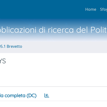
Home
Sfo
licazioni di ricerca del Poli
05.1 Brevetto
YS
a completa (DC)