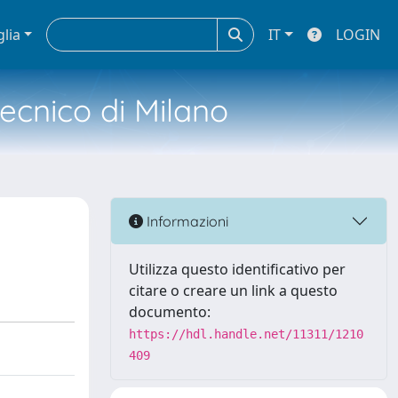
glia
IT
LOGIN
tecnico di Milano
Informazioni
Utilizza questo identificativo per
citare o creare un link a questo
documento:
https://hdl.handle.net/11311/1210
409