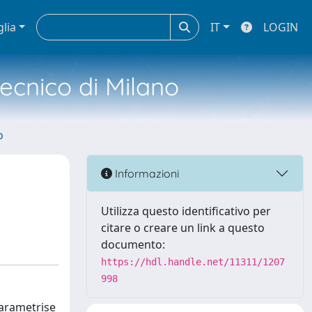
glia
IT
LOGIN
tecnico di Milano
o
Informazioni
Utilizza questo identificativo per
citare o creare un link a questo
documento:
https://hdl.handle.net/11311/1207
998
parametrise