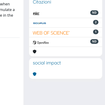
Citazioni
y when
rmulate a
ND
e in the
2
1
ND
social impact