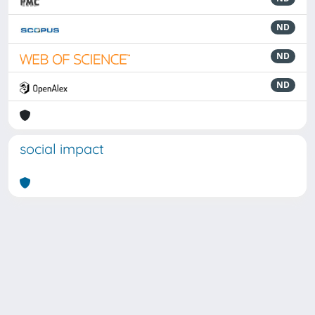
ND
ND
ND
social impact