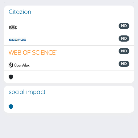
Citazioni
ND
ND
ND
ND
social impact