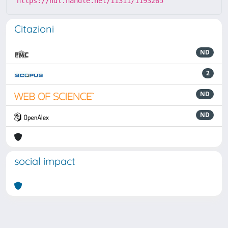
https://hdl.handle.net/11311/1193265
Citazioni
ND
2
ND
ND
social impact