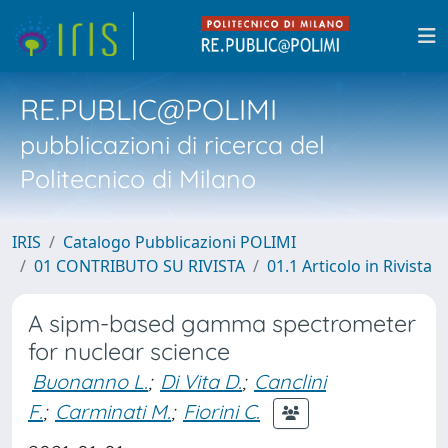
RE.PUBLIC@POLIMI
pubblicazioni di ricerca del
Politecnico di Milano
IRIS
Catalogo Pubblicazioni POLIMI
01 CONTRIBUTO SU RIVISTA
01.1 Articolo in Rivista
A sipm-based gamma spectrometer
for nuclear science
Buonanno L.
;
Di Vita D.
;
Canclini
F.
;
Carminati M.
;
Fiorini C.