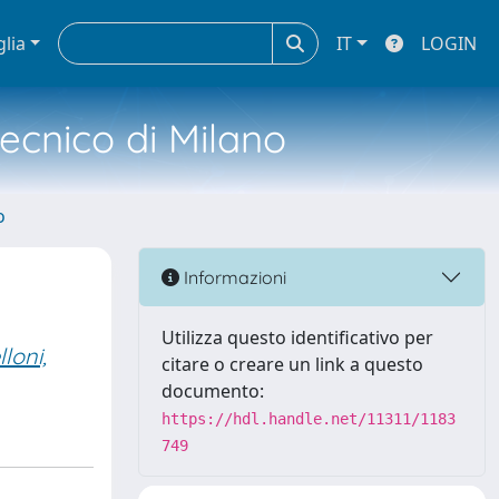
glia
IT
LOGIN
tecnico di Milano
o
Informazioni
Utilizza questo identificativo per
loni,
citare o creare un link a questo
documento:
https://hdl.handle.net/11311/1183
749