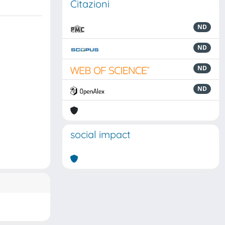
Citazioni
ND
ND
ND
ND
social impact