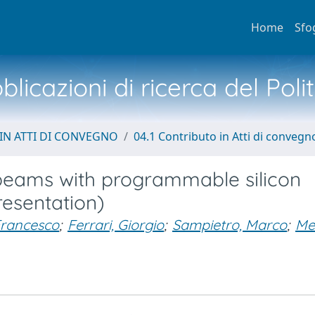
Home
Sfo
licazioni di ricerca del Poli
IN ATTI DI CONVEGNO
04.1 Contributo in Atti di convegn
 beams with programmable silicon
esentation)
Francesco
;
Ferrari, Giorgio
;
Sampietro, Marco
;
Mel