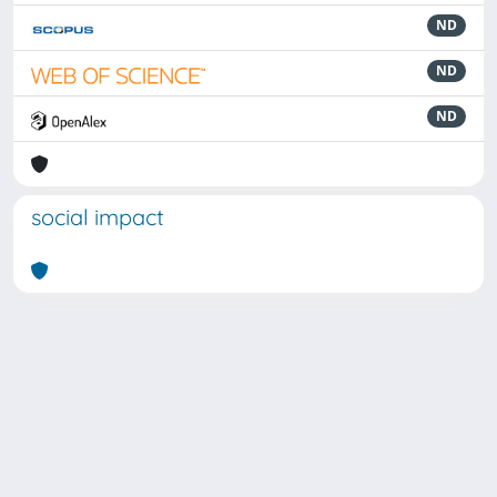
ND
ND
ND
social impact
Powered by
IRIS
-
about IRIS
-