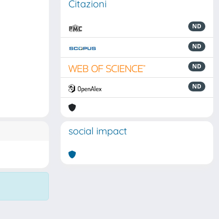
Citazioni
ND
ND
ND
ND
social impact