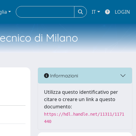
glia
IT
LOGIN
tecnico di Milano
Informazioni
Utilizza questo identificativo per
citare o creare un link a questo
documento:
https://hdl.handle.net/11311/1171
440