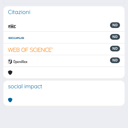
Citazioni
ND
ND
ND
ND
social impact