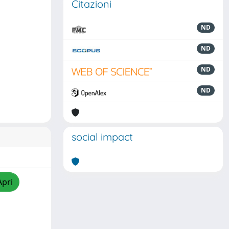
Citazioni
ND
ND
ND
ND
social impact
Apri