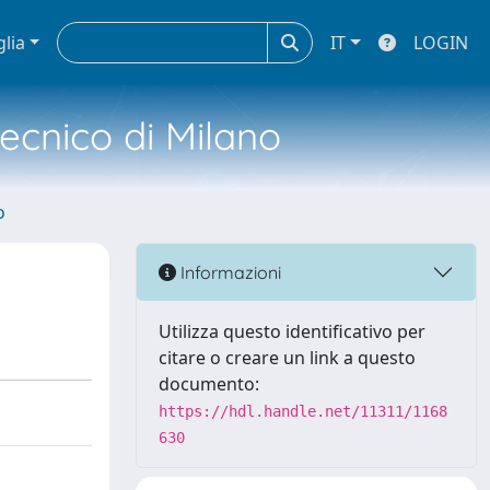
glia
IT
LOGIN
tecnico di Milano
o
Informazioni
Utilizza questo identificativo per
citare o creare un link a questo
documento:
https://hdl.handle.net/11311/1168
630