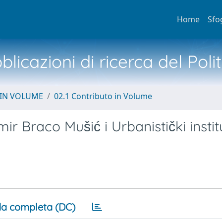
Home
Sfo
licazioni di ricerca del Poli
 IN VOLUME
02.1 Contributo in Volume
r Braco Mušić i Urbanistički insti
a completa (DC)