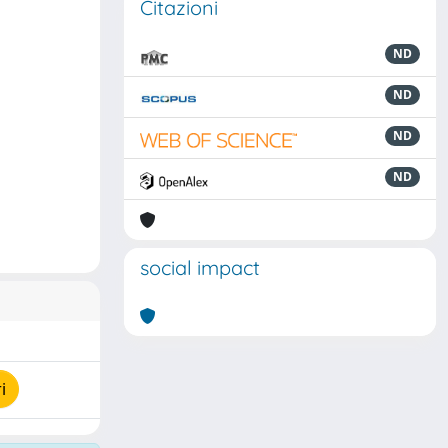
Citazioni
ND
ND
ND
ND
social impact
i