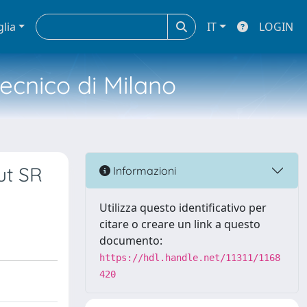
glia
IT
LOGIN
tecnico di Milano
tut SR
Informazioni
Utilizza questo identificativo per
citare o creare un link a questo
documento:
https://hdl.handle.net/11311/1168
420