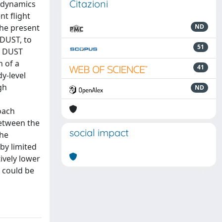
Citazioni
d dynamics
nt flight
The present
ND
 DUST, to
51
n DUST
n of a
41
y-level
gh
ND
oach
between the
social impact
the
by limited
ively lower
T could be