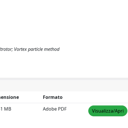
trotor; Vortex particle method
ensione
Formato
41 MB
Adobe PDF
Visualizza/Apri